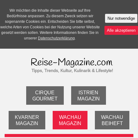
Wir möchten die Inhalte dieser Webseite auf Ihre
Bedürfnisse anpassen. Zu diesem Zweck setzen wir
Nur notwendige
sogenannte Cookies ein. Entscheiden Sie bitte selbst,
welche Arten von Cookies bei der Nutzung unserer Website
Alle akzeptieren
gesetzt werden sollen. Weitere Informationen finden Sie in
unserer
Datenschutzerklärung
.
Tipps, Trends, Kultur, Kulinarik & Lifestyle!
CIRQUE
ISTRIEN
GOURMET
MAGAZIN
KVARNER
WACHAU
WACHAU
MAGAZIN
MAGAZIN
BEIHEFT