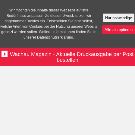
Wir möchten die Inhalte dieser Webseite auf Ihre
Bedürfnisse anpassen. Zu diesem Zweck setzen wir
Nur notwendige
sogenannte Cookies ein. Entscheiden Sie bitte selbst,
welche Arten von Cookies bei der Nutzung unserer Website
Alle akzeptieren
gesetzt werden sollen. Weitere Informationen finden Sie in
unserer
Datenschutzerklärung
.
Wachau Magazin - Aktuelle Druckausgabe per Post
bestellen