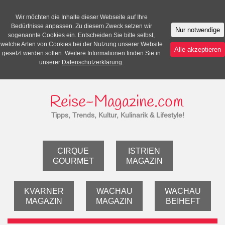
Wir möchten die Inhalte dieser Webseite auf Ihre
Bedürfnisse anpassen. Zu diesem Zweck setzen wir
Nur notwendige
sogenannte Cookies ein. Entscheiden Sie bitte selbst,
welche Arten von Cookies bei der Nutzung unserer Website
Alle akzeptieren
gesetzt werden sollen. Weitere Informationen finden Sie in
unserer
Datenschutzerklärung
.
Tipps, Trends, Kultur, Kulinarik & Lifestyle!
CIRQUE
ISTRIEN
GOURMET
MAGAZIN
KVARNER
WACHAU
WACHAU
MAGAZIN
MAGAZIN
BEIHEFT