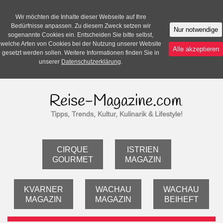
Wir möchten die Inhalte dieser Webseite auf Ihre
Bedürfnisse anpassen. Zu diesem Zweck setzen wir
Nur notwendige
sogenannte Cookies ein. Entscheiden Sie bitte selbst,
welche Arten von Cookies bei der Nutzung unserer Website
Alle akzeptieren
gesetzt werden sollen. Weitere Informationen finden Sie in
unserer
Datenschutzerklärung
.
Tipps, Trends, Kultur, Kulinarik & Lifestyle!
CIRQUE
ISTRIEN
GOURMET
MAGAZIN
KVARNER
WACHAU
WACHAU
MAGAZIN
MAGAZIN
BEIHEFT