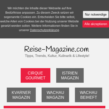
Wir möchten die Inhalte dieser Webseite auf Ihre
Bedürfnisse anpassen. Zu diesem Zweck setzen wir
Nur notwendige
sogenannte Cookies ein. Entscheiden Sie bitte selbst,
welche Arten von Cookies bei der Nutzung unserer Website
Alle akzeptieren
gesetzt werden sollen. Weitere Informationen finden Sie in
unserer
Datenschutzerklärung
.
Tipps, Trends, Kultur, Kulinarik & Lifestyle!
CIRQUE
ISTRIEN
GOURMET
MAGAZIN
KVARNER
WACHAU
WACHAU
MAGAZIN
MAGAZIN
BEIHEFT